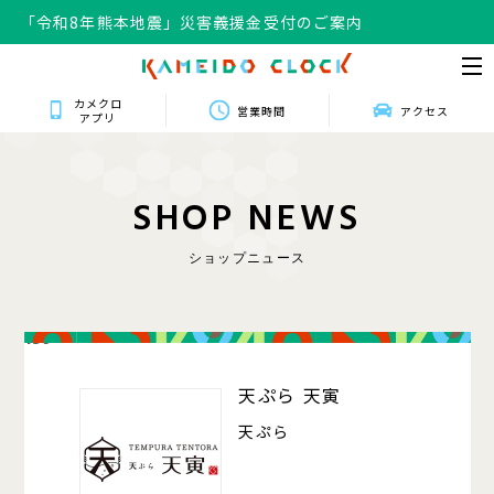
「令和8年熊本地震」災害義援金受付のご案内
カメクロ
営業時間
アクセス
アプリ
S
H
O
P
N
E
W
S
ショップニュース
139
天ぷら 天寅
天ぷら