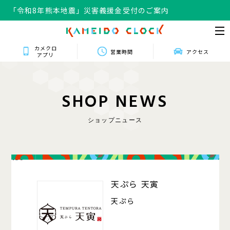
「令和8年熊本地震」災害義援金受付のご案内
カメクロ
営業時間
アクセス
アプリ
S
H
O
P
N
E
W
S
ショップニュース
139
天ぷら 天寅
天ぷら