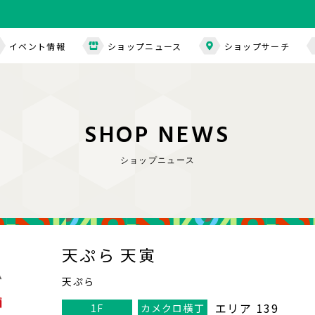
イベント情報
ショップニュース
ショップサーチ
S
H
O
P
N
E
W
S
ショップニュース
天ぷら 天寅
天ぷら
エリア 139
1F
カメクロ横丁