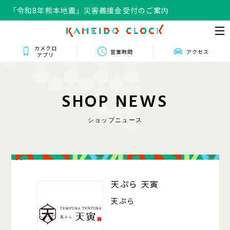
「令和8年熊本地震」災害義援金受付のご案内
カメクロ
営業時間
アクセス
アプリ
S
H
O
P
N
E
W
S
ショップニュース
139
天ぷら 天寅
天ぷら