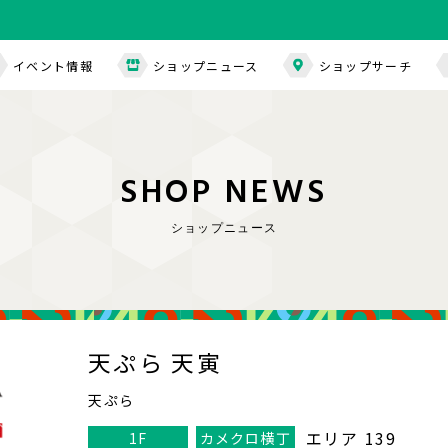
イベント情報
ショップニュース
ショップサーチ
S
H
O
P
N
E
W
S
ショップニュース
天ぷら 天寅
天ぷら
エリア 139
1F
カメクロ横丁