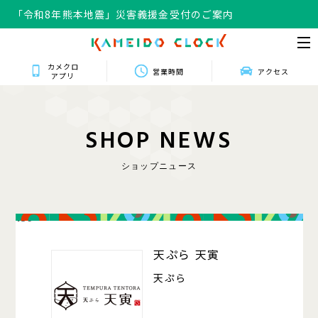
「令和8年熊本地震」災害義援金受付のご案内
カメクロ
営業時間
アクセス
アプリ
S
H
O
P
N
E
W
S
ショップニュース
139
天ぷら 天寅
天ぷら