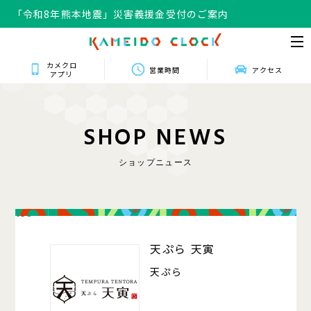
「令和8年熊本地震」災害義援金受付のご案内
カメクロ
営業時間
アクセス
アプリ
S
H
O
P
N
E
W
S
ショップニュース
139
天ぷら 天寅
天ぷら