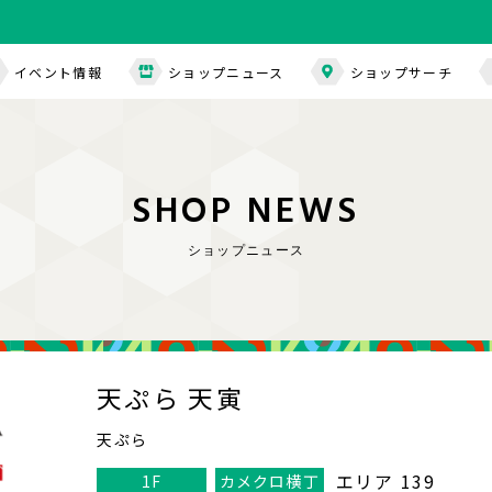
イベント情報
ショップニュース
ショップサーチ
S
H
O
P
N
E
W
S
ショップニュース
天ぷら 天寅
天ぷら
エリア 139
1F
カメクロ横丁