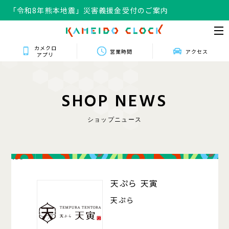
「令和8年熊本地震」災害義援金受付のご案内
カメクロ
営業時間
アクセス
アプリ
S
H
O
P
N
E
W
S
ショップニュース
139
天ぷら 天寅
天ぷら