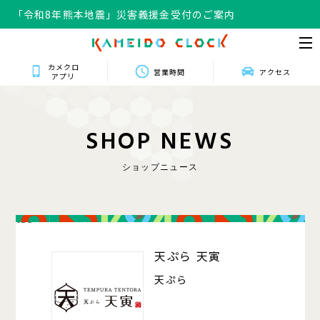
「令和8年熊本地震」災害義援金受付のご案内
カメクロ
営業時間
アクセス
アプリ
S
H
O
P
N
E
W
S
ショップニュース
139
天ぷら 天寅
天ぷら