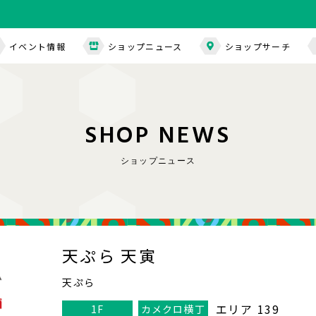
イベント情報
ショップニュース
ショップサーチ
S
H
O
P
N
E
W
S
ショップニュース
天ぷら 天寅
天ぷら
エリア 139
1F
カメクロ横丁