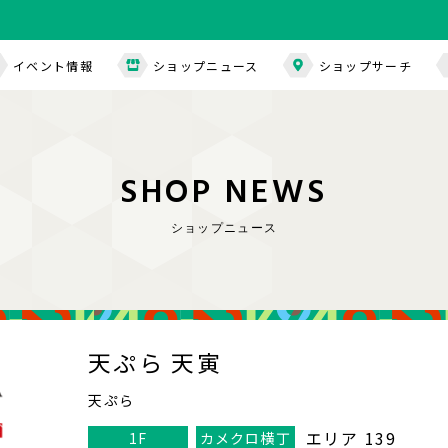
イベント情報
ショップニュース
ショップサーチ
S
H
O
P
N
E
W
S
ショップニュース
天ぷら 天寅
天ぷら
エリア 139
1F
カメクロ横丁