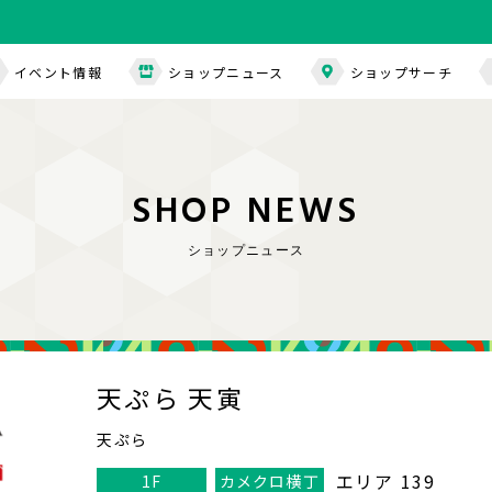
イベント情報
ショップニュース
ショップサーチ
S
H
O
P
N
E
W
S
ショップニュース
天ぷら 天寅
天ぷら
エリア 139
1F
カメクロ横丁