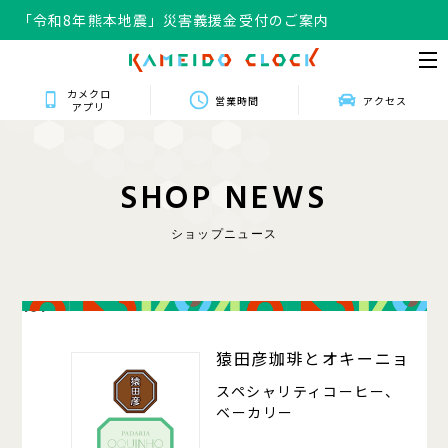
「令和8年熊本地震」災害義援金受付のご案内
カメクロ
営業時間
アクセス
アプリ
S
H
O
P
N
E
W
S
ショップニュース
101
猿田彦珈琲とオキーニョ
スペシャリティコーヒー、
ベーカリー