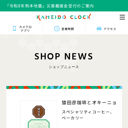
「令和8年熊本地震」災害義援金受付のご案内
カメクロ
営業時間
アクセス
アプリ
S
H
O
P
N
E
W
S
ショップニュース
101
猿田彦珈琲とオキーニョ
スペシャリティコーヒー、
ベーカリー