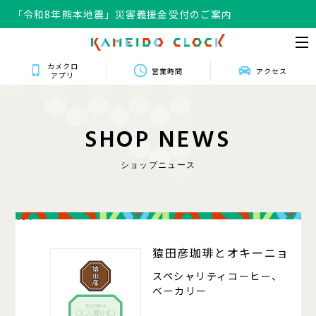
「令和8年熊本地震」災害義援金受付のご案内
カメクロ
営業時間
アクセス
アプリ
S
H
O
P
N
E
W
S
ショップニュース
101
猿田彦珈琲とオキーニョ
スペシャリティコーヒー、
ベーカリー