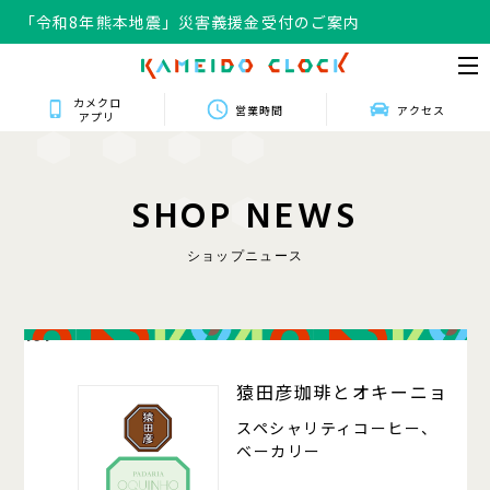
「令和8年熊本地震」災害義援金受付のご案内
カメクロ
営業時間
アクセス
アプリ
S
H
O
P
N
E
W
S
ショップニュース
101
猿田彦珈琲とオキーニョ
スペシャリティコーヒー、
ベーカリー