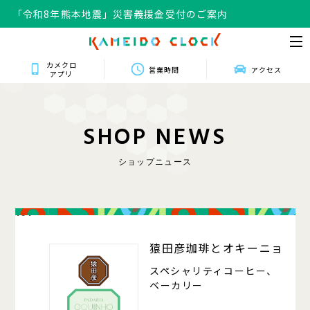
「令和8年熊本地震」災害義援金受付のご案内
カメクロ
営業時間
アクセス
アプリ
S
H
O
P
N
E
W
S
ショップニュース
101
猿田彦珈琲とオキーニョ
スペシャリティコーヒー、
ベーカリー