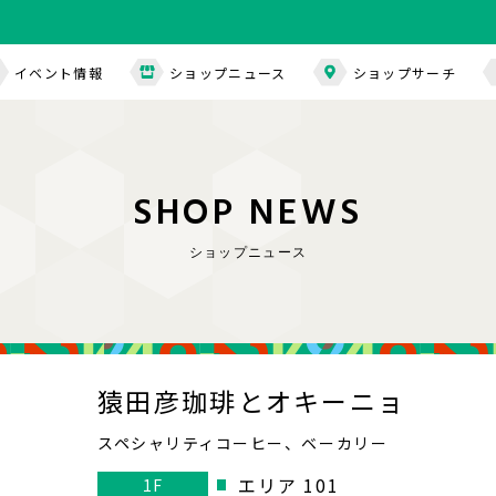
イベント情報
ショップニュース
ショップサーチ
S
H
O
P
N
E
W
S
ショップニュース
猿田彦珈琲とオキーニョ
スペシャリティコーヒー、ベーカリー
エリア 101
1F