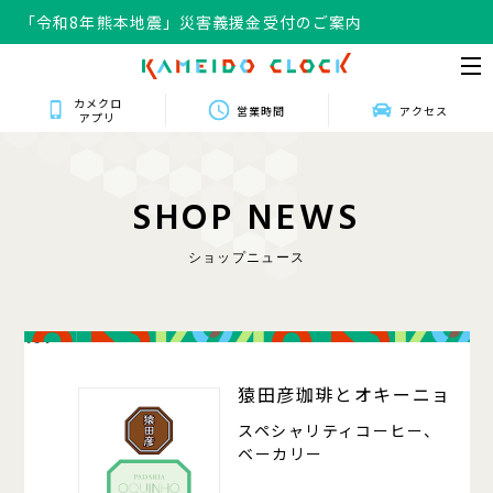
「令和8年熊本地震」災害義援金受付のご案内
カメクロ
営業時間
アクセス
アプリ
S
H
O
P
N
E
W
S
ショップニュース
101
猿田彦珈琲とオキーニョ
スペシャリティコーヒー、
ベーカリー