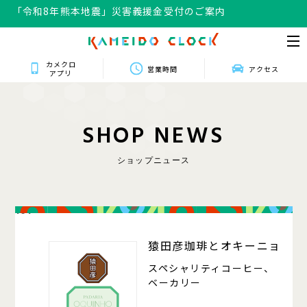
「令和8年熊本地震」災害義援金受付のご案内
「令和8年熊本地震」災害義援金受付のご案内
カメクロ
営業時間
アクセス
アプリ
S
H
O
P
N
E
W
S
ショップニュース
101
猿田彦珈琲とオキーニョ
スペシャリティコーヒー、
ベーカリー