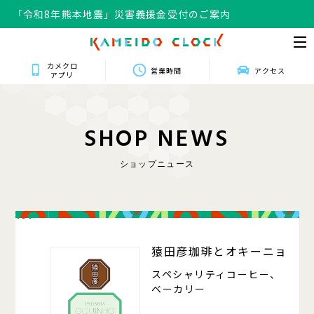
「令和8年熊本地震」災害義援金受付のご案内
カメクロ
営業時間
アクセス
アプリ
S
H
O
P
N
E
W
S
ショップニュース
101
猿田彦珈琲とオキーニョ
スペシャリティコーヒー、
ベーカリー