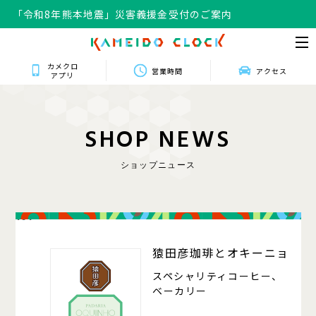
「令和8年熊本地震」災害義援金受付のご案内
カメクロ
営業時間
アクセス
アプリ
S
H
O
P
N
E
W
S
ショップニュース
101
猿田彦珈琲とオキーニョ
スペシャリティコーヒー、
ベーカリー