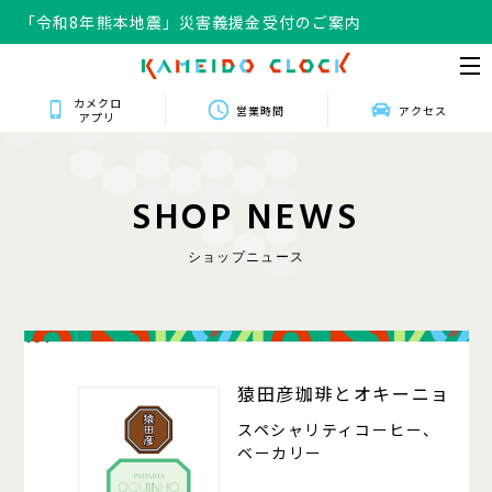
「令和8年熊本地震」災害義援金受付のご案内
カメクロ
営業時間
アクセス
アプリ
S
H
O
P
N
E
W
S
ショップニュース
101
猿田彦珈琲とオキーニョ
スペシャリティコーヒー、
ベーカリー