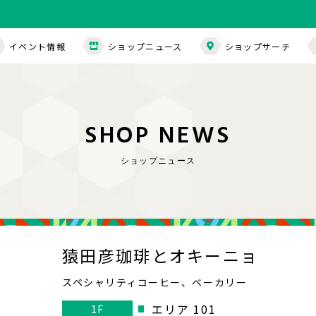
イベント情報
ショップニュース
ショップサーチ
S
H
O
P
N
E
W
S
ショップニュース
猿田彦珈琲とオキーニョ
スペシャリティコーヒー、ベーカリー
エリア 101
1F