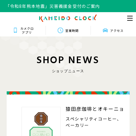
「令和8年熊本地震」災害義援金受付のご案内
カメクロ
営業時間
アクセス
アプリ
S
H
O
P
N
E
W
S
ショップニュース
101
猿田彦珈琲とオキーニョ
スペシャリティコーヒー、
ベーカリー