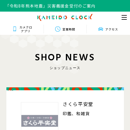
「令和8年熊本地震」災害義援金受付のご案内
カメクロ
営業時間
アクセス
アプリ
S
H
O
P
N
E
W
S
ショップニュース
415
さくら平安堂
印鑑、和雑貨