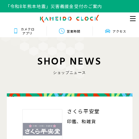
「令和8年熊本地震」災害義援金受付のご案内
カメクロ
営業時間
アクセス
アプリ
S
H
O
P
N
E
W
S
ショップニュース
415
さくら平安堂
印鑑、和雑貨