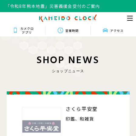
「令和8年熊本地震」災害義援金受付のご案内
カメクロ
営業時間
アクセス
アプリ
S
H
O
P
N
E
W
S
ショップニュース
415
さくら平安堂
印鑑、和雑貨