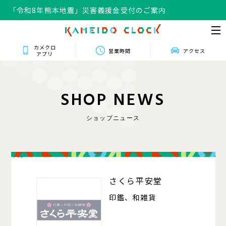
「令和8年熊本地震」災害義援金受付のご案内
カメクロ
営業時間
アクセス
アプリ
S
H
O
P
N
E
W
S
ショップニュース
415
さくら平安堂
印鑑、和雑貨