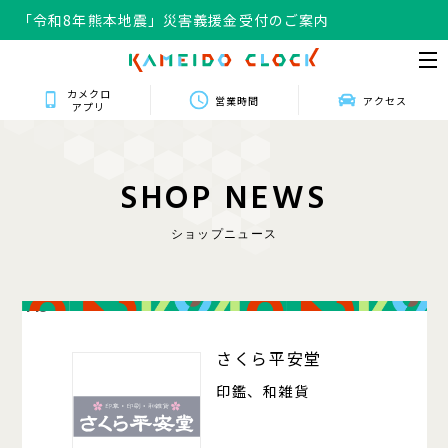
「令和8年熊本地震」災害義援金受付のご案内
カメクロ
営業時間
アクセス
アプリ
S
H
O
P
N
E
W
S
ショップニュース
415
さくら平安堂
印鑑、和雑貨