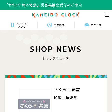
「令和8年熊本地震」災害義援金受付のご案内
カメクロ
営業時間
アクセス
アプリ
S
H
O
P
N
E
W
S
ショップニュース
415
さくら平安堂
印鑑、和雑貨