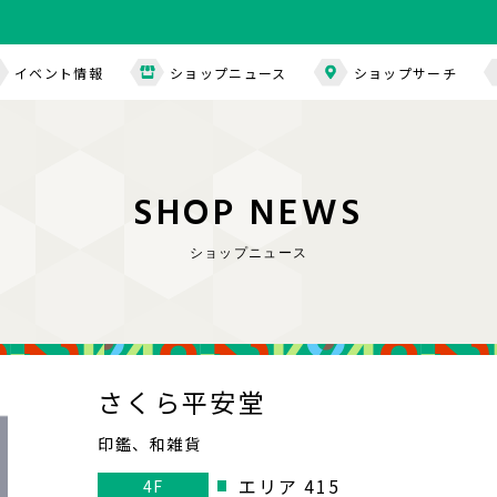
イベント情報
ショップニュース
ショップサーチ
S
H
O
P
N
E
W
S
ショップニュース
さくら平安堂
印鑑、和雑貨
エリア 415
4F