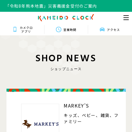
「令和8年熊本地震」災害義援金受付のご案内
カメクロ
営業時間
アクセス
アプリ
S
H
O
P
N
E
W
S
ショップニュース
412
MARKEY'S
キッズ、ベビー、雑貨、フ
ァミリー