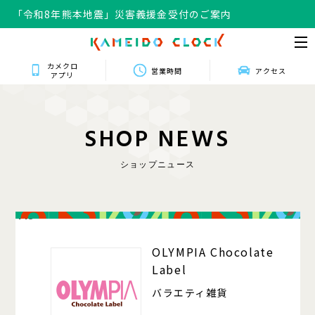
「令和8年熊本地震」災害義援金受付のご案内
カメクロ
営業時間
アクセス
アプリ
S
H
O
P
N
E
W
S
ショップニュース
413
OLYMPIA Chocolate
Label
バラエティ雑貨