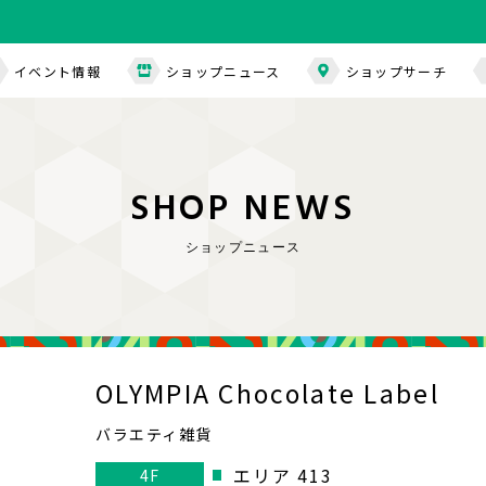
イベント情報
ショップニュース
ショップサーチ
S
H
O
P
N
E
W
S
ショップニュース
OLYMPIA Chocolate Label
バラエティ雑貨
エリア 413
4F