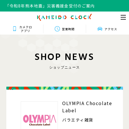
「令和8年熊本地震」災害義援金受付のご案内
カメクロ
営業時間
アクセス
アプリ
S
H
O
P
N
E
W
S
ショップニュース
413
OLYMPIA Chocolate
Label
バラエティ雑貨