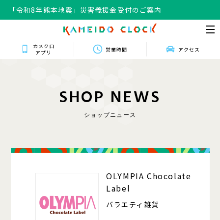
「令和8年熊本地震」災害義援金受付のご案内
カメクロ
営業時間
アクセス
アプリ
S
H
O
P
N
E
W
S
ショップニュース
413
OLYMPIA Chocolate
Label
バラエティ雑貨