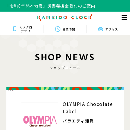
「令和8年熊本地震」災害義援金受付のご案内
カメクロ
営業時間
アクセス
アプリ
S
H
O
P
N
E
W
S
ショップニュース
413
OLYMPIA Chocolate
Label
バラエティ雑貨