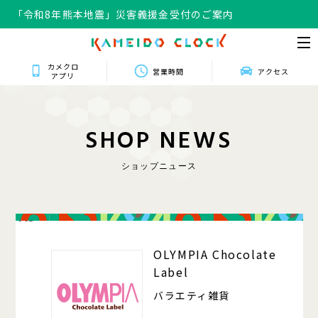
「令和8年熊本地震」災害義援金受付のご案内
カメクロ
営業時間
アクセス
アプリ
S
H
O
P
N
E
W
S
ショップニュース
413
OLYMPIA Chocolate
Label
バラエティ雑貨