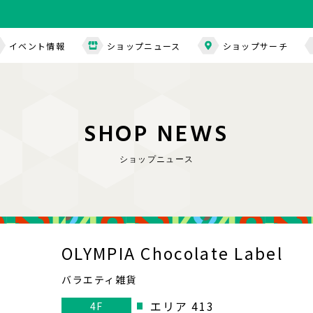
イベント情報
ショップニュース
ショップサーチ
S
H
O
P
N
E
W
S
ショップニュース
OLYMPIA Chocolate Label
バラエティ雑貨
エリア 413
4F