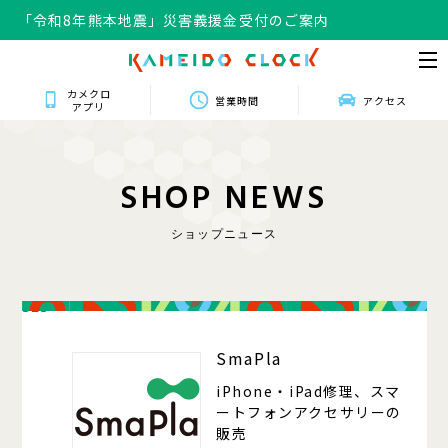
「令和8年熊本地震」災害義援金受付のご案内
カメクロ
営業時間
アクセス
アプリ
S
H
O
P
N
E
W
S
ショップニュース
323
SmaPla
iPhone・iPad修理、スマ
ートフォンアクセサリーの
販売