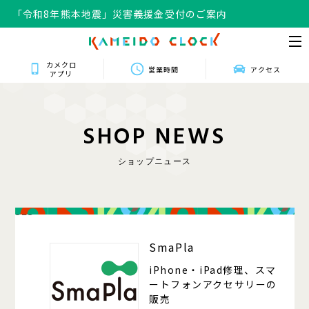
「令和8年熊本地震」災害義援金受付のご案内
カメクロ
営業時間
アクセス
アプリ
S
H
O
P
N
E
W
S
ショップニュース
323
SmaPla
iPhone・iPad修理、スマ
ートフォンアクセサリーの
販売