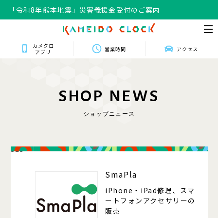
「令和8年熊本地震」災害義援金受付のご案内
カメクロ
営業時間
アクセス
アプリ
S
H
O
P
N
E
W
S
ショップニュース
323
SmaPla
iPhone・iPad修理、スマ
ートフォンアクセサリーの
販売