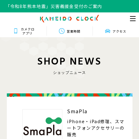
「令和8年熊本地震」災害義援金受付のご案内
カメクロ
営業時間
アクセス
アプリ
S
H
O
P
N
E
W
S
ショップニュース
323
SmaPla
iPhone・iPad修理、スマ
ートフォンアクセサリーの
販売