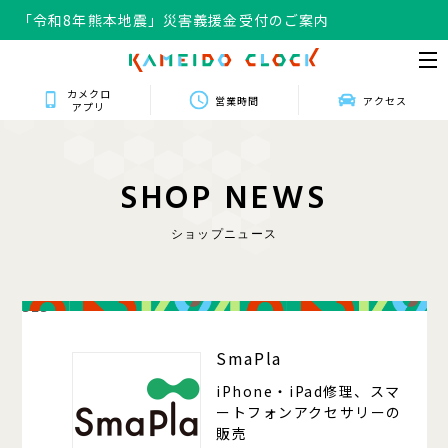
「令和8年熊本地震」災害義援金受付のご案内
カメクロ
営業時間
アクセス
アプリ
S
H
O
P
N
E
W
S
ショップニュース
323
SmaPla
iPhone・iPad修理、スマ
ートフォンアクセサリーの
販売