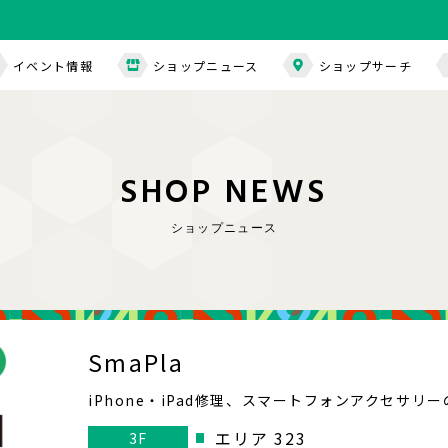
イベント情報
ショップニュース
ショップサーチ
S
H
O
P
N
E
W
S
ショップニュース
SmaPla
iPhone・iPad修理、スマートフォンアクセサリ
エリア 323
3F