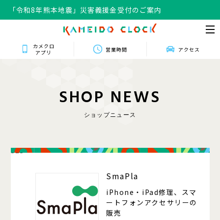
「令和8年熊本地震」災害義援金受付のご案内
カメクロ
営業時間
アクセス
アプリ
S
H
O
P
N
E
W
S
ショップニュース
323
SmaPla
iPhone・iPad修理、スマ
ートフォンアクセサリーの
販売