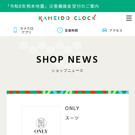
「令和8年熊本地震」災害義援金受付のご案内
カメクロ
営業時間
アクセス
アプリ
S
H
O
P
N
E
W
S
ショップニュース
318
ONLY
スーツ