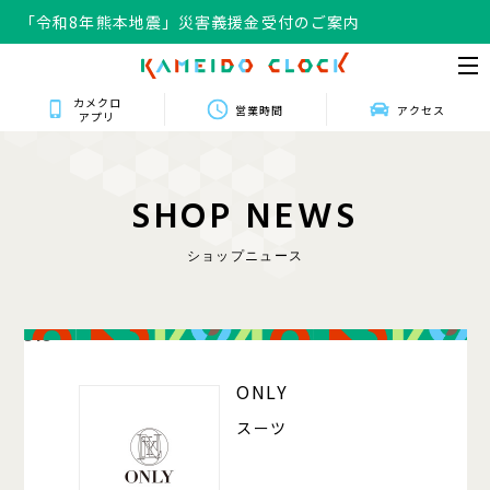
「令和8年熊本地震」災害義援金受付のご案内
カメクロ
営業時間
アクセス
アプリ
S
H
O
P
N
E
W
S
ショップニュース
318
ONLY
スーツ